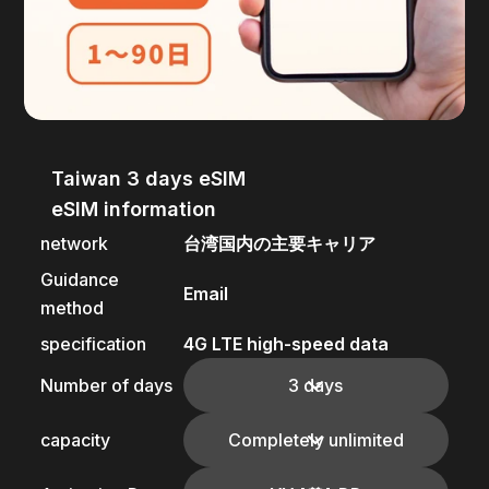
Taiwan 3 days eSIM
eSIM information
network
台湾国内の主要キャリア
Guidance
Email
method
specification
4G LTE high-speed data
Number of days
3 days
capacity
Completely unlimited